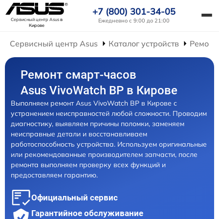
+7 (800) 301-34-05
Сервисный центр Asus
в
Ежедневно с 9:00 до 21:00
Кирове
Сервисный центр Asus
Каталог устройств
Ремонт
Ремонт смарт-часов
Asus VivoWatch BP в Кирове
Выполняем ремонт Asus VivoWatch BP в Кирове с
устранением неисправностей любой сложности. Проводим
диагностику, выявляем причины поломки, заменяем
неисправные детали и восстанавливаем
работоспособность устройства. Используем оригинальные
или рекомендованные производителем запчасти, после
ремонта выполняем проверку всех функций и
предоставляем гарантию.
Официальный сервис
Гарантийное обслуживание