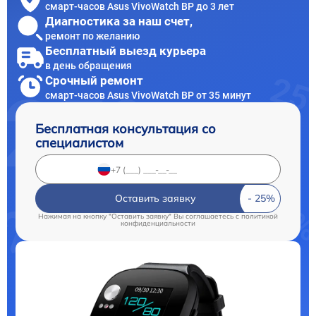
смарт-часов Asus VivoWatch BP до 3 лет
Диагностика за наш счет,
ремонт по желанию
Бесплатный выезд курьера
в день обращения
Срочный ремонт
смарт-часов Asus VivoWatch BP от 35 минут
Бесплатная консультация со
специалистом
Оставить заявку
Нажимая на кнопку "Оставить заявку" Вы соглашаетесь c
политикой
конфиденциальности