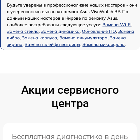
Будьте уверены в профессионализме наших мастеров - они
с уверенностью выполнят ремонт Asus VivoWatch BP. По
данным наших мастеров в Кирове по ремонту Asus,
наиболее востребованы следующие услуги:
Замена Wi-Fi
,
Замена стекла
,
Замена динамика
,
Обновление ПО
,
Замена
вибро
,
Замена корпуса
,
Замена аккумулятора
,
Замена
экрана
,
Замена шлейфа матрицы
,
Замена микрофона
.
Акции сервисного
центра
Бесплатная диагностика в день