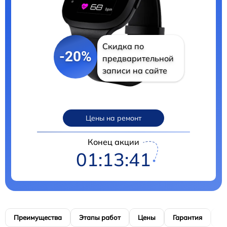
Скидка по
-20%
предварительной
записи на сайте
Цены на ремонт
Конец акции
01:13:40
Преимущества
Этапы работ
Цены
Гарантия
М